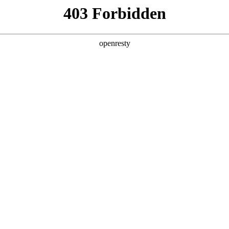
型
全球业务
新闻资讯
智能新能源
Hi4
投资者关系
亚洲
丹 科威特 黎巴嫩 孟加拉国 马来西亚 尼泊尔 卡塔尔 沙特阿拉伯 叙利亚 泰
智慧驾控五座旗舰
欧洲
魏牌V8X
兰 意大利 英国
美洲
牙买加 墨西哥 乌拉圭 智利