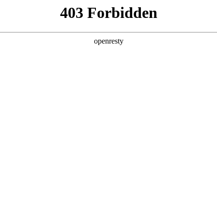
亚洲
丹 科威特 黎巴嫩 孟加拉国 马来西亚 尼泊尔 卡塔尔 沙特阿拉伯 叙利亚 泰
欧洲